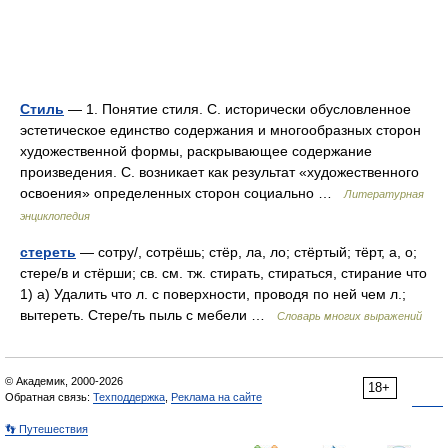
Стиль
— 1. Понятие стиля. С. исторически обусловленное
эстетическое единство содержания и многообразных сторон
художественной формы, раскрывающее содержание
произведения. С. возникает как результат «художественного
освоения» определенных сторон социально …
Литературная
энциклопедия
стереть
— сотру/, сотрёшь; стёр, ла, ло; стёртый; тёрт, а, о;
стере/в и стёрши; св. см. тж. стирать, стираться, стирание что
1) а) Удалить что л. с поверхности, проводя по ней чем л.;
вытереть. Стере/ть пыль с мебели …
Словарь многих выражений
© Академик, 2000-2026
18+
Обратная связь:
Техподдержка
,
Реклама на сайте
👣 Путешествия